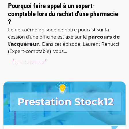
Pourquoi faire appel à un expert-
comptable lors du rachat d'une pharmacie
?
Le deuxième épisode de notre podcast sur la
cession d’une officine est axé sur le 𝗽𝗮𝗿𝗰𝗼𝘂𝗿𝘀 𝗱𝗲
𝗹’𝗮𝗰𝗾𝘂𝗲́𝗿𝗲𝘂𝗿. Dans cet épisode, Laurent Renucci
(Expert-comptable) vous...
LIRE LE BILLET