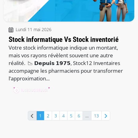
Lundi 11 mai 2026
Stock informatique Vs Stock inventorié
Votre stock informatique indique un montant,
mais vos rayons révèlent souvent une autre
réalité. 📉 𝗗𝗲𝗽𝘂𝗶𝘀 𝟭𝟵𝟳𝟱, Stock12 Inventaires
accompagne les pharmaciens pour transformer
l’approximation...
LIRE LE BILLET
1
2
3
4
5
6
…
13